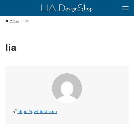
ホーム
lia
lia
https://gwf-test.com